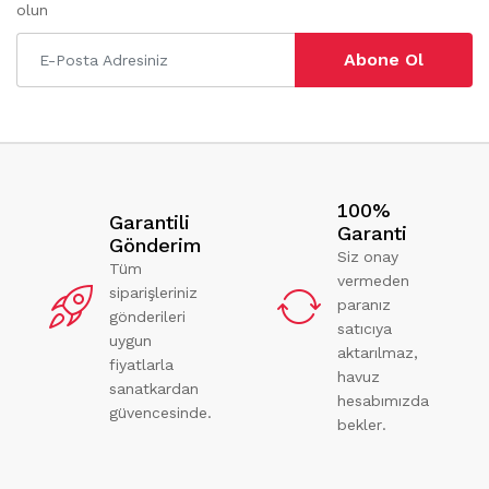
olun
Abone Ol
100%
Garantili
Garanti
Gönderim
Siz onay
Tüm
vermeden
siparişleriniz
paranız
gönderileri
satıcıya
uygun
aktarılmaz,
fiyatlarla
havuz
sanatkardan
hesabımızda
güvencesinde.
bekler.