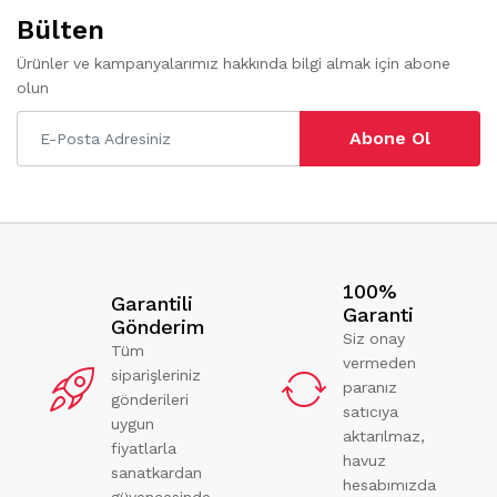
Bülten
Ürünler ve kampanyalarımız hakkında bilgi almak için abone
olun
Abone Ol
100%
Garantili
Garanti
Gönderim
Siz onay
Tüm
vermeden
siparişleriniz
paranız
gönderileri
satıcıya
uygun
aktarılmaz,
fiyatlarla
havuz
sanatkardan
hesabımızda
güvencesinde.