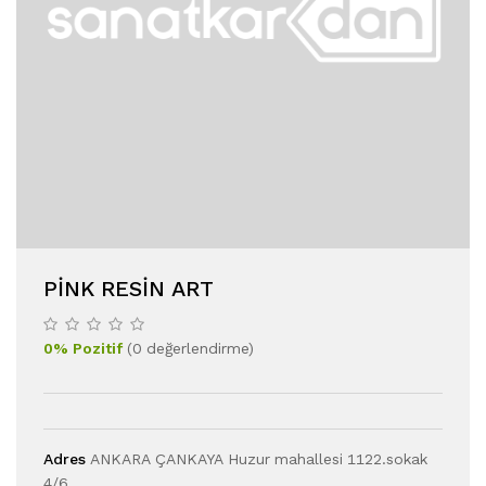
PINK RESIN ART
0
%
Pozitif
(
0
değerlendirme
)
Adres
ANKARA ÇANKAYA Huzur mahallesi 1122.sokak
4/6