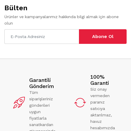
Bülten
Ürünler ve kampanyalarımız hakkında bilgi almak için abone
olun
Abone Ol
100%
Garantili
Garanti
Gönderim
Siz onay
Tüm
vermeden
siparişleriniz
paranız
gönderileri
satıcıya
uygun
aktarılmaz,
fiyatlarla
havuz
sanatkardan
hesabımızda
güvencesinde.