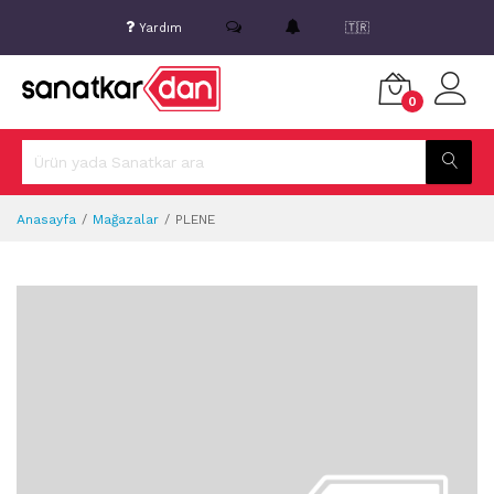
Yardım
🇹🇷
0
Anasayfa
Mağazalar
PLENE