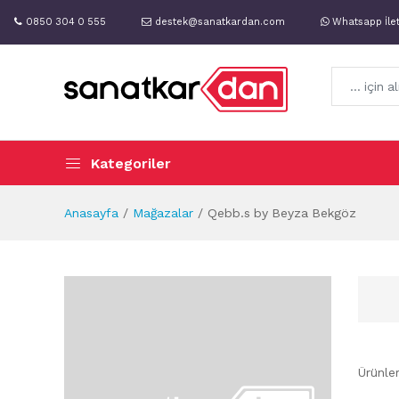
0850 304 0 555
destek@sanatkardan.com
Whatsapp İle
Kategoriler
Anasayfa
Mağazalar
Qebb.s by Beyza Bekgöz
Ürünle