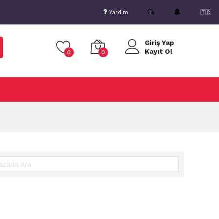
Yardım
🇹🇷
Giriş Yap
Kayıt Ol
0
0