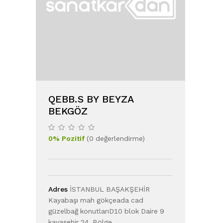
QEBB.S BY BEYZA
BEKGÖZ
0
%
Pozitif
(
0
değerlendirme
)
Adres
İSTANBUL BAŞAKŞEHİR
Kayabaşı mah gökçeada cad
güzelbağ konutlarıD10 blok Daire 9
kayaşehir 24. Bölge