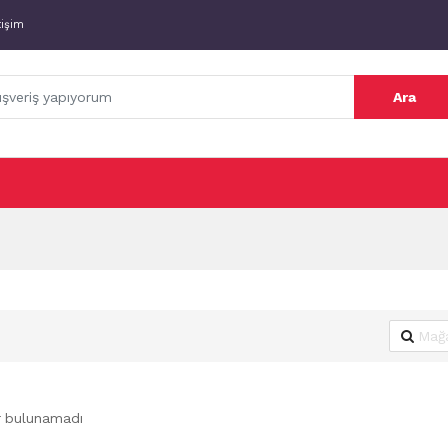
tişim
Ara
r bulunamadı