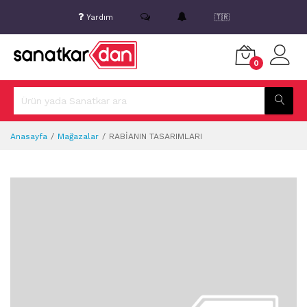
Yardım
🇹🇷
0
Anasayfa
Mağazalar
RABİANIN TASARIMLARI