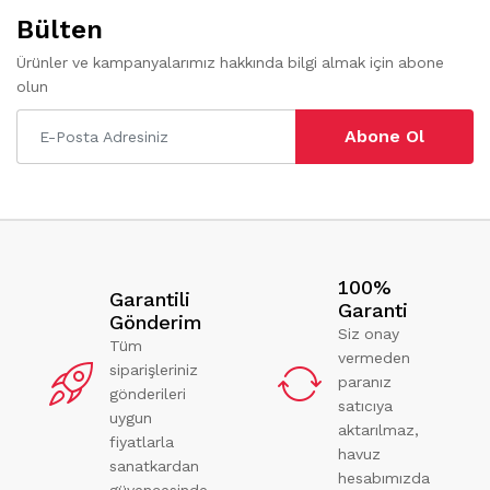
Bülten
Ürünler ve kampanyalarımız hakkında bilgi almak için abone
olun
Abone Ol
100%
Garantili
Garanti
Gönderim
Siz onay
Tüm
vermeden
siparişleriniz
paranız
gönderileri
satıcıya
uygun
aktarılmaz,
fiyatlarla
havuz
sanatkardan
hesabımızda
güvencesinde.