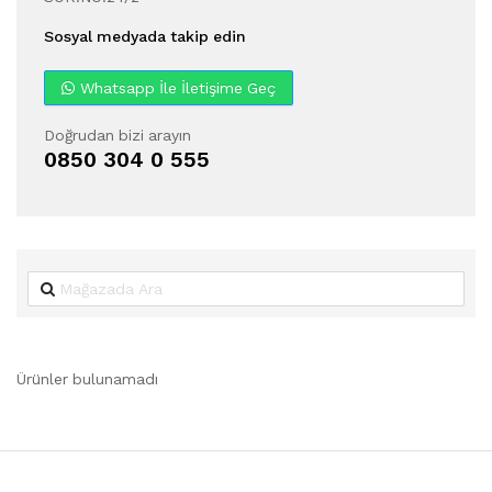
Sosyal medyada takip edin
Whatsapp İle İletişime Geç
Doğrudan bizi arayın
0850 304 0 555
Ürünler bulunamadı