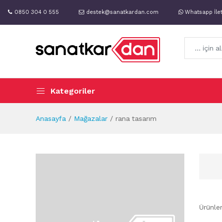
0850 304 0 555
destek@sanatkardan.com
Whatsapp İle
Kategoriler
Anasayfa
Mağazalar
rana tasarım
Ürünle