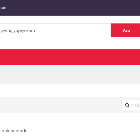
tişim
Ara
r bulunamadı