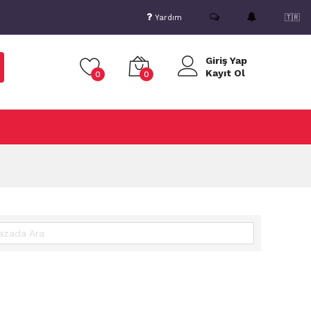
Yardım
🇹🇷
Giriş Yap
Kayıt Ol
0
0