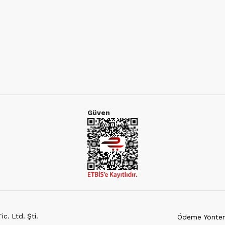
Güven
c. Ltd. Şti.
Ödeme Yöntem