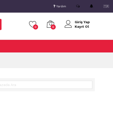
Yardım
🇹🇷
Giriş Yap
Kayıt Ol
0
0