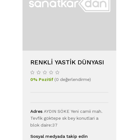
RENKLI YASTIK DÜNYASI
0
%
Pozitif
(
0
değerlendirme
)
Adres
AYDIN SÖKE Yeni camii mah.
Tevfik göktepe sk bey konutlari a
blok daire:37
Sosyal medyada takip edin