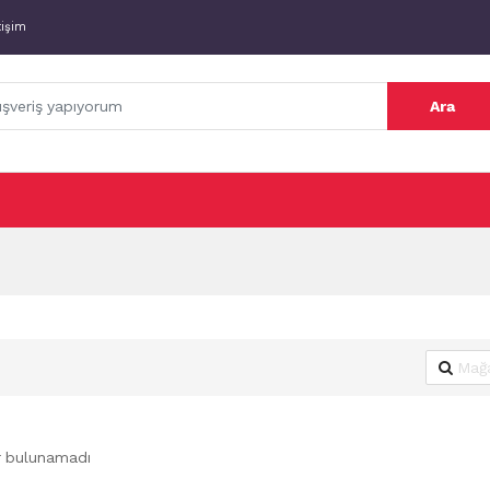
tişim
Ara
r bulunamadı