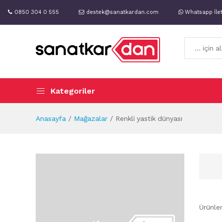
0850 304 0 555
destek@sanatkardan.com
Whatsapp İle
Kategoriler
Anasayfa
Mağazalar
Renkli yastik dünyası
Ürünle