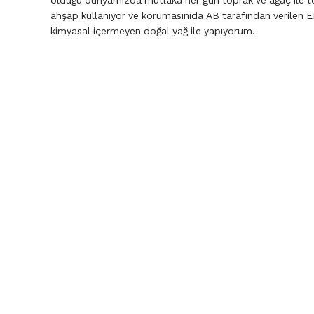
olduğu dünyamızda mutlaka her gün toprak ve ağaç ile 
ahşap kullanıyor ve korumasınıda AB tarafından verilen EN
kimyasal içermeyen doğal yağ ile yapıyorum.