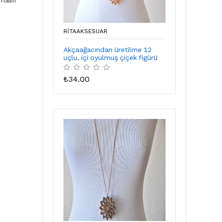
masif
RITAAKSESUAR
Akçaağacından üretilme 12
uçlu, içi oyulmuş çiçek figürü
₺
34.00