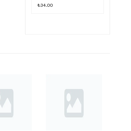
₺
34.00