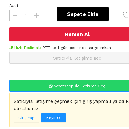
Adet
Sepete Ekle
Hemen Al
Hızlı Teslimat:
PTT
ile
1
gün içerisinde kargo imkanı
Satıcıyla iletişime geç
Whatsapp İle İletişime Geç
Satıcıyla iletişime geçmek için giriş yapmalı ya da k
olmalısınız.
Giriş Yap
Kayıt Ol