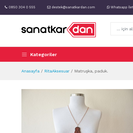
0850 304 0 555
destek@sanatkardan.com
Whatsapp İle
Kategoriler
Anasayfa
RitaAksesuar
Matruşka, paduk.