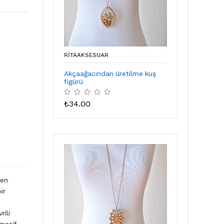
RITAAKSESUAR
Akçaağacından üretilme kuş
figürü
₺
34.00
len
ir
rili