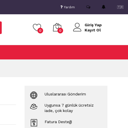
Yardım
🇹🇷
Giriş Yap
Kayıt Ol
0
0
Uluslararası Gönderim
Uygunsa 7 günlük ücretsiz
iade, çok kolay
Fatura Desteği