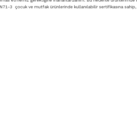
temas etmemiz gerektiğine inananlardanım. Bu nedenle ürünlerimde 
71-3 çocuk ve mutfak ürünlerinde kullanılabilir sertifikasına sahip,