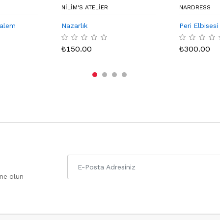
NILIM'S ATELIER
NARDRESS
kalem
Nazarlık
Peri Elbisesi
₺
150.00
₺
300.00
one olun