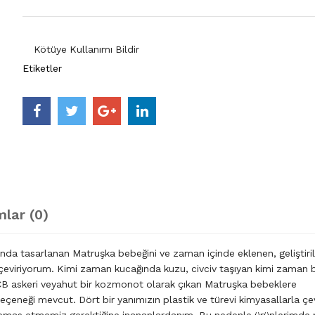
Kötüye Kullanımı Bildir
Etiketler
lar (0)
ında tasarlanan Matruşka bebeğini ve zaman içinde eklenen, geliştiri
 çeviriyorum. Kimi zaman kucağında kuzu, civciv taşıyan kimi zaman b
CB askeri veyahut bir kozmonot olarak çıkan Matruşka bebeklere
seçeneği mevcut. Dört bir yanımızın plastik ve türevi kimyasallarla çev