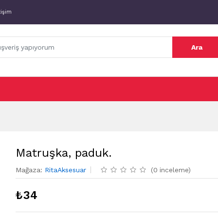
tişim
Ara
Matruşka, paduk.
Mağaza
:
RitaAksesuar
(
0
inceleme
)
₺
34