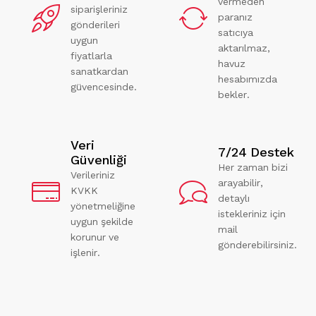
vermeden
siparişleriniz
paranız
gönderileri
satıcıya
uygun
aktarılmaz,
fiyatlarla
havuz
sanatkardan
hesabımızda
güvencesinde.
bekler.
Veri
7/24 Destek
Güvenliği
Her zaman bizi
Verileriniz
arayabilir,
KVKK
detaylı
yönetmeliğine
istekleriniz için
uygun şekilde
mail
korunur ve
gönderebilirsiniz.
işlenir.