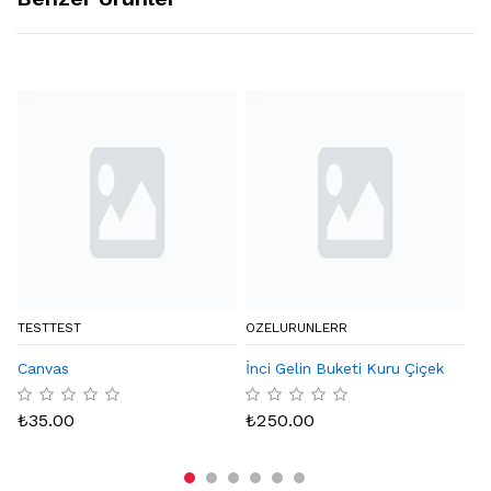
TESTTEST
OZELURUNLERR
BY
Canvas
İnci Gelin Buketi Kuru Çiçek
Eq
Ka
₺
35.00
₺
250.00
₺