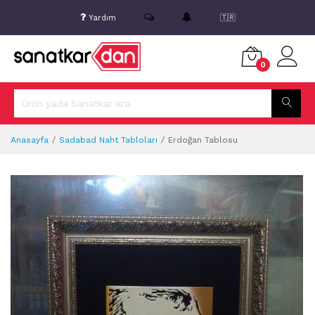
Yardım
🇹🇷
0
Anasayfa
Sadabad Naht Tabloları
Erdoğan Tablosu