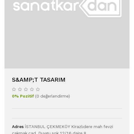
S&AMP;T TASARIM
0
%
Pozitif
(
0
değerlendirme
)
Adres
İSTANBUL ÇEKMEKÖY Kirazlıdere mah fevzi
çakmak cad. Duygu sok 12/16 daire 8