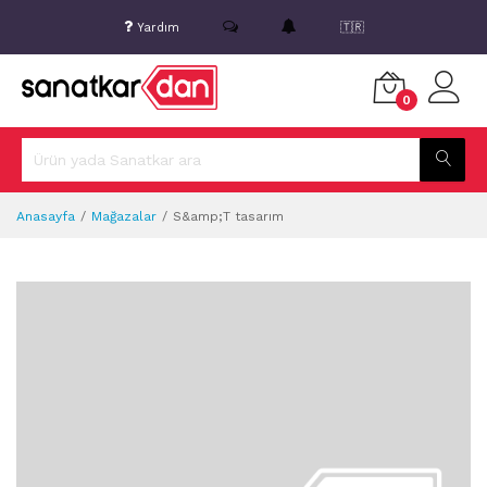
Yardım
🇹🇷
0
Anasayfa
Mağazalar
S&amp;T tasarım