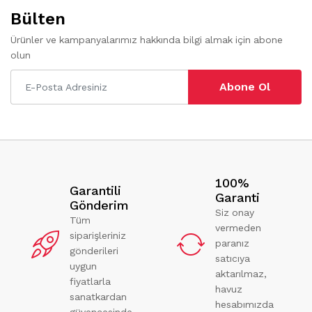
Bülten
Ürünler ve kampanyalarımız hakkında bilgi almak için abone
olun
Abone Ol
100%
Garantili
Garanti
Gönderim
Siz onay
Tüm
vermeden
siparişleriniz
paranız
gönderileri
satıcıya
uygun
aktarılmaz,
fiyatlarla
havuz
sanatkardan
hesabımızda
güvencesinde.