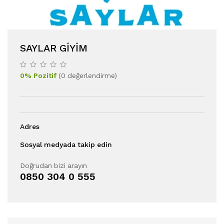
SAYLAR GIYIM
0
%
Pozitif
(
0
değerlendirme
)
Adres
Sosyal medyada takip edin
Doğrudan bizi arayın
0850 304 0 555