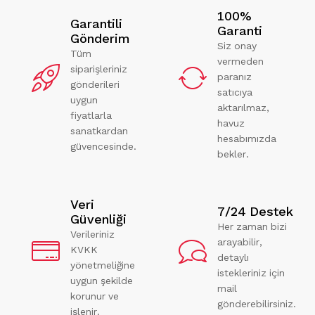
100%
Garantili
Garanti
Gönderim
Siz onay
Tüm
vermeden
siparişleriniz
paranız
gönderileri
satıcıya
uygun
aktarılmaz,
fiyatlarla
havuz
sanatkardan
hesabımızda
güvencesinde.
bekler.
Veri
7/24 Destek
Güvenliği
Her zaman bizi
Verileriniz
arayabilir,
KVKK
detaylı
yönetmeliğine
istekleriniz için
uygun şekilde
mail
korunur ve
gönderebilirsiniz.
işlenir.