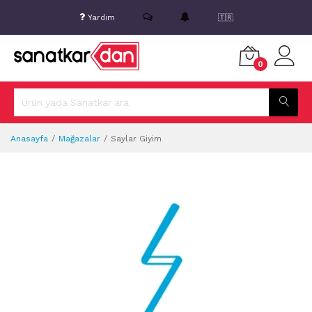
Yardım
🇹🇷
0
Anasayfa
Mağazalar
Saylar Giyim