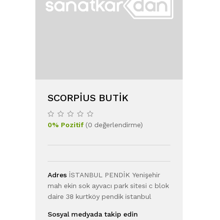
SCORPIUS BUTIK
0
%
Pozitif
(
0
değerlendirme
)
Adres
İSTANBUL PENDİK Yenişehir
mah ekin sok ayvacı park sitesi c blok
daire 38 kurtköy pendik istanbul
Sosyal medyada takip edin