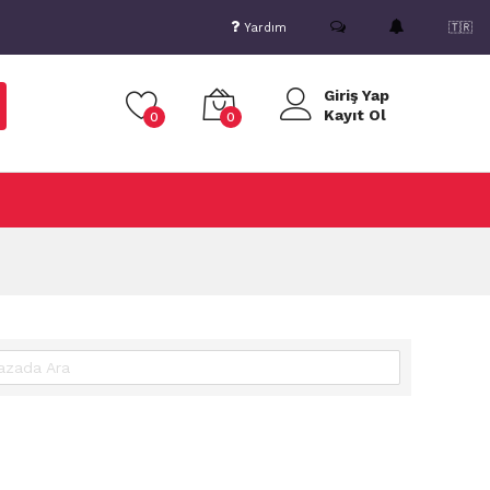
Yardım
🇹🇷
Giriş Yap
Kayıt Ol
0
0