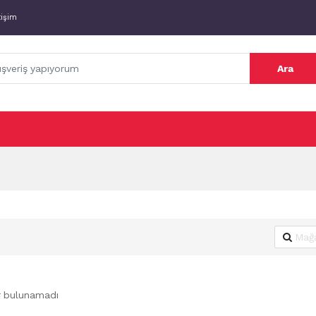
tişim
Ara
r bulunamadı