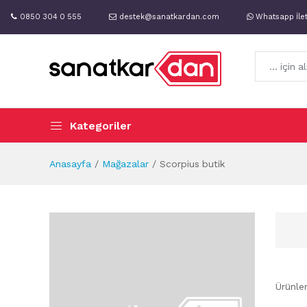
0850 304 0 555
destek@sanatkardan.com
Whatsapp İle
Kategoriler
Anasayfa
Mağazalar
Scorpius butik
Ürünle