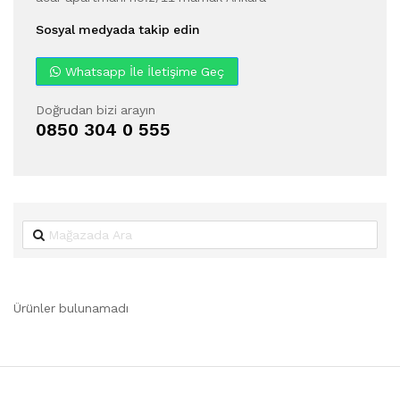
Sosyal medyada takip edin
Whatsapp İle İletişime Geç
Doğrudan bizi arayın
0850 304 0 555
Ürünler bulunamadı