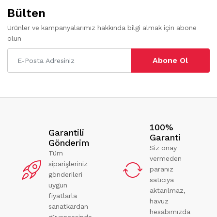
Bülten
Ürünler ve kampanyalarımız hakkında bilgi almak için abone
olun
Abone Ol
100%
Garantili
Garanti
Gönderim
Siz onay
Tüm
vermeden
siparişleriniz
paranız
gönderileri
satıcıya
uygun
aktarılmaz,
fiyatlarla
havuz
sanatkardan
hesabımızda
güvencesinde.