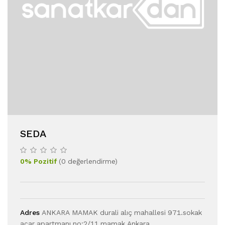
SEDA
0
%
Pozitif
(
0
değerlendirme
)
Adres
ANKARA MAMAK durali alıç mahallesi 971.sokak
acar apartmanı no:2/11 mamak Ankara