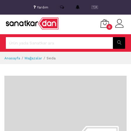
Yardım
🇹🇷
0
Anasayfa
Mağazalar
Seda