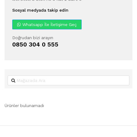
Sosyal medyada takip edin
Whatsapp İle İletişime Geç
Doğrudan bizi arayın
0850 304 0 555
Ürünler bulunamadı