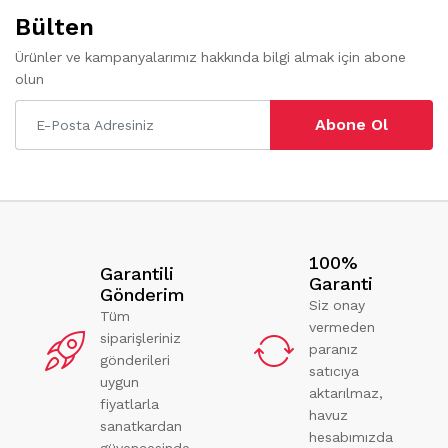
Bülten
Ürünler ve kampanyalarımız hakkında bilgi almak için abone
olun
Abone Ol
100%
Garantili
Garanti
Gönderim
Siz onay
Tüm
vermeden
siparişleriniz
paranız
gönderileri
satıcıya
uygun
aktarılmaz,
fiyatlarla
havuz
sanatkardan
hesabımızda
güvencesinde.