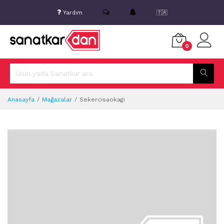
Yardım
🇹🇷
0
Anasayfa
Mağazalar
Sekercisaokagi