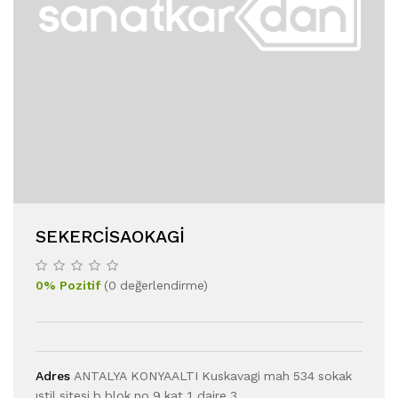
SEKERCISAOKAGI
0
%
Pozitif
(
0
değerlendirme
)
Adres
ANTALYA KONYAALTI Kuskavagi mah 534 sokak
ıstil sitesi b blok no 9 kat 1 daire 3