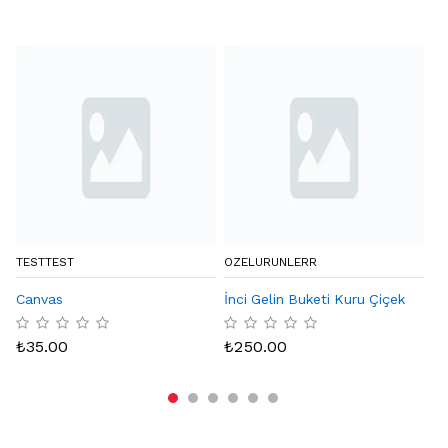
TESTTEST
OZELURUNLERR
BY
Canvas
İnci Gelin Buketi Kuru Çiçek
Eq
Ka
₺
35.00
₺
250.00
₺