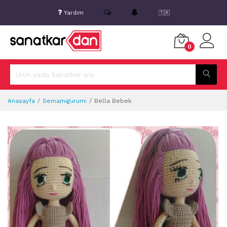
Yardım
🇹🇷
0
Anasayfa
Semamigurumi
Bella Bebek