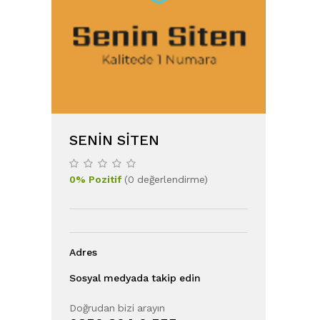
SENIN SITEN
0
%
Pozitif
(
0
değerlendirme
)
Adres
Sosyal medyada takip edin
Doğrudan bizi arayın