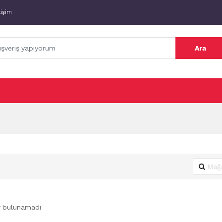
tişim
Ara
r bulunamadı