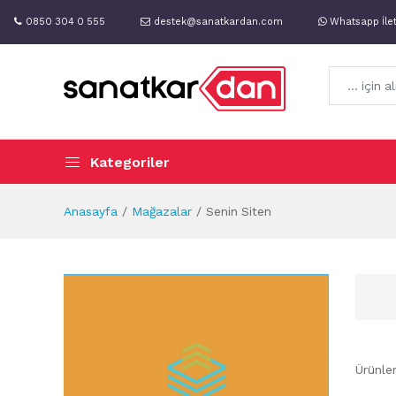
0850 304 0 555
destek@sanatkardan.com
Whatsapp İle
Kategoriler
Anasayfa
Mağazalar
Senin Siten
Ürünle