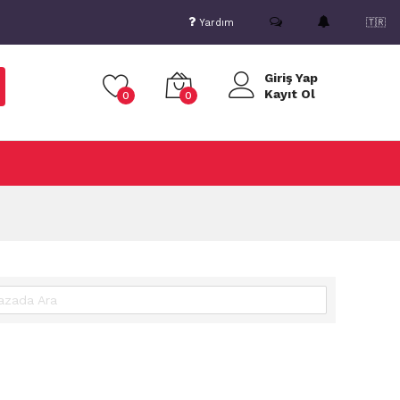
Yardım
🇹🇷
Giriş Yap
Kayıt Ol
0
0