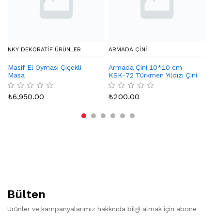
NKY DEKORATIF ÜRÜNLER
ARMADA ÇİNİ
CA
Masif El Oyması Çiçekli
Armada Çini 10*10 cm
De
Masa
KSK-72 Türkmen Yıldızı Çini
Karo Seramik Desenli
₺
Bordür Köşesi
₺
6,950.00
₺
200.00
Bülten
Ürünler ve kampanyalarımız hakkında bilgi almak için abone