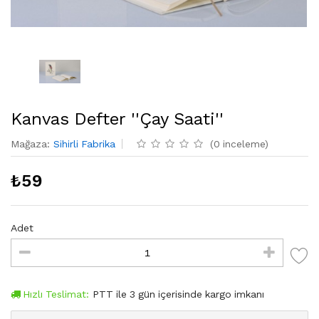
Kanvas Defter ''Çay Saati''
Mağaza
:
Sihirli Fabrika
(
0
inceleme
)
₺
59
Adet
Hızlı Teslimat:
PTT
ile
3
gün içerisinde kargo imkanı