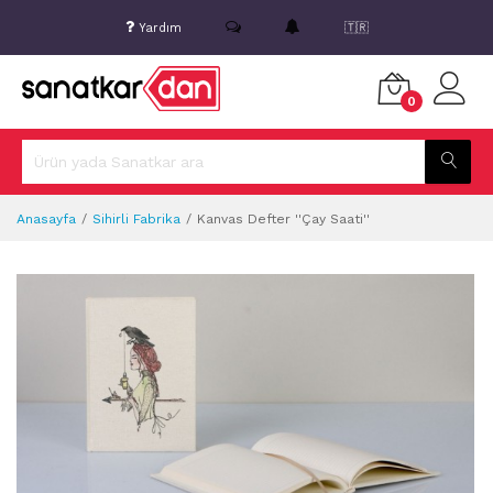
Yardım
🇹🇷
0
Anasayfa
Sihirli Fabrika
Kanvas Defter ''Çay Saati''