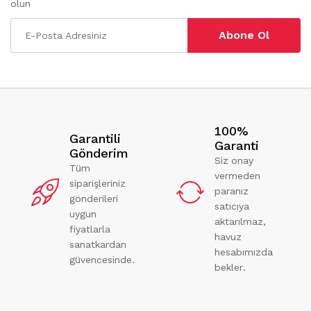
olun
Abone Ol
100%
Garantili
Garanti
Gönderim
Siz onay
Tüm
vermeden
siparişleriniz
paranız
gönderileri
satıcıya
uygun
aktarılmaz,
fiyatlarla
havuz
sanatkardan
hesabımızda
güvencesinde.
bekler.