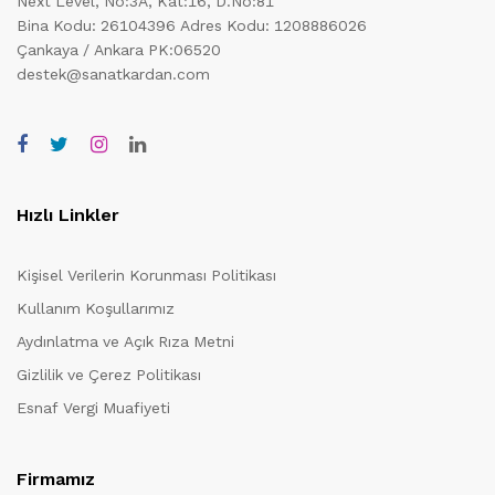
Next Level, No:3A, Kat:16, D.No:81
Bina Kodu: 26104396
Adres Kodu: 1208886026
Çankaya / Ankara PK:06520
destek@sanatkardan.com
Hızlı Linkler
Kişisel Verilerin Korunması Politikası
Kullanım Koşullarımız
Aydınlatma ve Açık Rıza Metni
Gizlilik ve Çerez Politikası
Esnaf Vergi Muafiyeti
Firmamız