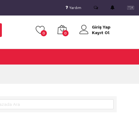
Yardım
🇹🇷
Giriş Yap
Kayıt Ol
0
0