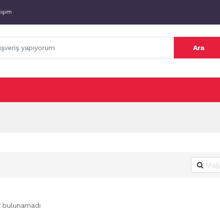
tişim
Ara
r bulunamadı