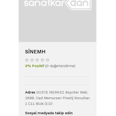
SINEMH
0
%
Pozitif
(
0
değerlendirme
)
Adres
DÜZCE MERKEZ Beyciler Mah.
1698. Cad Memursen Prestij Konutları
1 C11 Blok D:10
Sosyal medyada takip edin