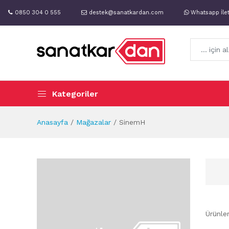
0850 304 0 555
destek@sanatkardan.com
Whatsapp İle
Kategoriler
Anasayfa
Mağazalar
SinemH
Ürünle