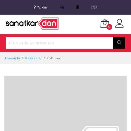
Yardım
🇹🇷
0
Anasayfa
Mağazalar
softmed