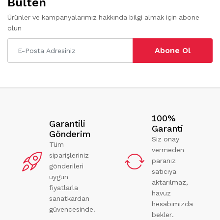
Bülten
Ürünler ve kampanyalarımız hakkında bilgi almak için abone
olun
Abone Ol
100%
Garantili
Garanti
Gönderim
Siz onay
Tüm
vermeden
siparişleriniz
paranız
gönderileri
satıcıya
uygun
aktarılmaz,
fiyatlarla
havuz
sanatkardan
hesabımızda
güvencesinde.
bekler.