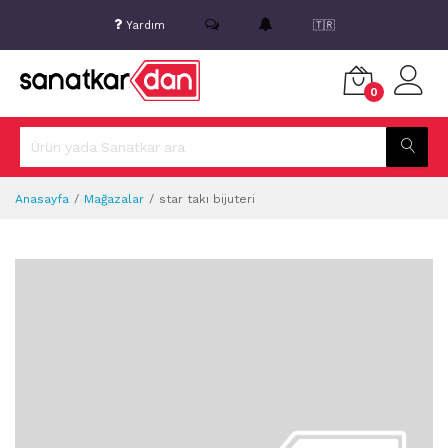
Yardım
🇹🇷
0
Anasayfa
Mağazalar
star takı bijuteri