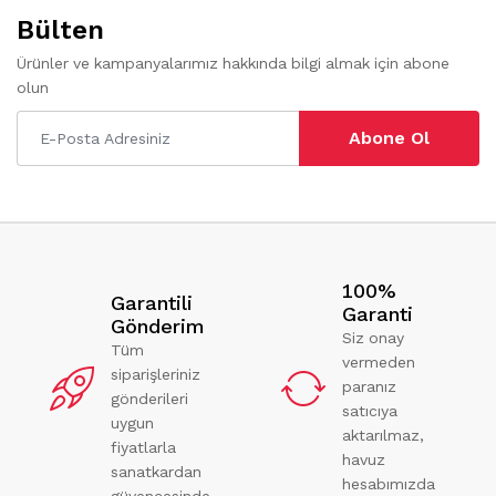
Bülten
Ürünler ve kampanyalarımız hakkında bilgi almak için abone
olun
Abone Ol
100%
Garantili
Garanti
Gönderim
Siz onay
Tüm
vermeden
siparişleriniz
paranız
gönderileri
satıcıya
uygun
aktarılmaz,
fiyatlarla
havuz
sanatkardan
hesabımızda
güvencesinde.