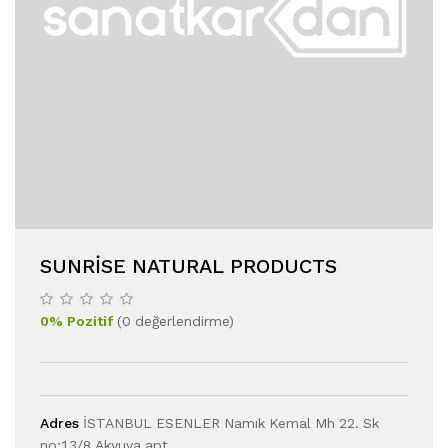
SUNRISE NATURAL PRODUCTS
0
%
Pozitif
(
0
değerlendirme
)
Adres
İSTANBUL ESENLER Namık Kemal Mh 22. Sk
no:13/8 Akyuva apt.