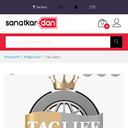
Yardım
🇹🇷
0
Anasayfa
Mağazalar
Taç bayii