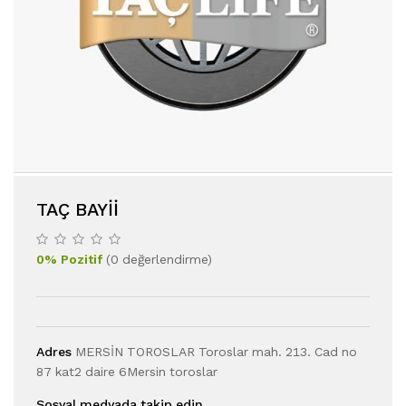
TAÇ BAYII
0
%
Pozitif
(
0
değerlendirme
)
Adres
MERSİN TOROSLAR Toroslar mah. 213. Cad no
87 kat2 daire 6Mersin toroslar
Sosyal medyada takip edin