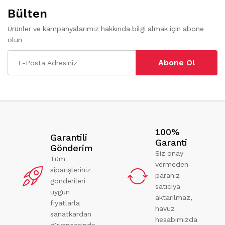
Bülten
Ürünler ve kampanyalarımız hakkında bilgi almak için abone
olun
Abone Ol
100%
Garantili
Garanti
Gönderim
Siz onay
Tüm
vermeden
siparişleriniz
paranız
gönderileri
satıcıya
uygun
aktarılmaz,
fiyatlarla
havuz
sanatkardan
hesabımızda
güvencesinde.