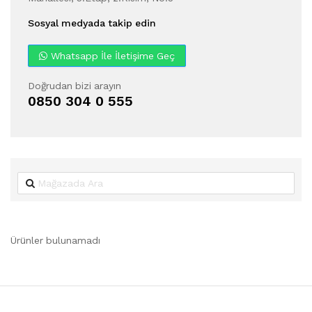
Sosyal medyada takip edin
Whatsapp İle İletişime Geç
Doğrudan bizi arayın
0850 304 0 555
Ürünler bulunamadı