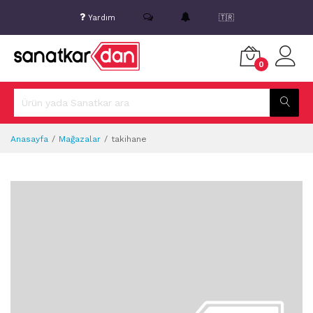
Yardım
🇹🇷
0
Anasayfa
Mağazalar
takihane