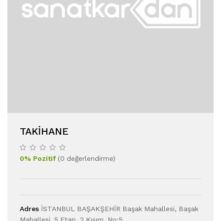
TAKIHANE
0
%
Pozitif
(
0
değerlendirme
)
Adres
İSTANBUL BAŞAKŞEHİR Başak Mahallesi, Başak
Mahallesi, 5.Etap, 2.Kısım, No:5