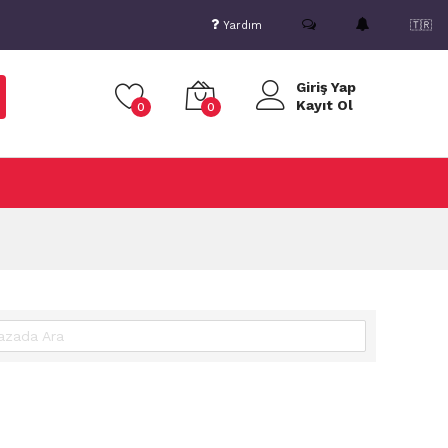
Yardım
🇹🇷
Giriş Yap
Kayıt Ol
0
0