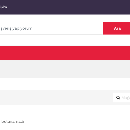
tişim
Ara
r bulunamadı