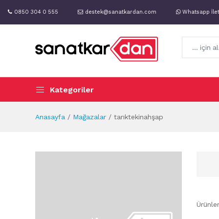
0850 304 0 555
destek@sanatkardan.com
Whatsapp İle
Kategoriler
Anasayfa
Mağazalar
tarıktekinahşap
Ürünle