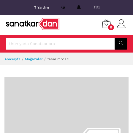
Yardım
🇹🇷
0
Anasayfa
Mağazalar
tasarimrose