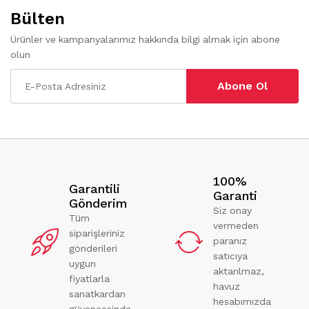
Bülten
Ürünler ve kampanyalarımız hakkında bilgi almak için abone
olun
Abone Ol
100%
Garantili
Garanti
Gönderim
Siz onay
Tüm
vermeden
siparişleriniz
paranız
gönderileri
satıcıya
uygun
aktarılmaz,
fiyatlarla
havuz
sanatkardan
hesabımızda
güvencesinde.