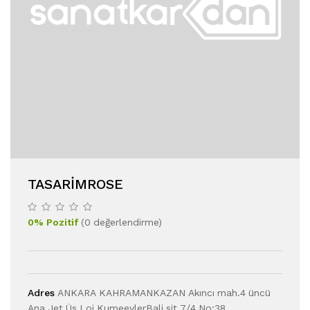
TASARIMROSE
0
%
Pozitif
(
0
değerlendirme
)
Adres
ANKARA KAHRAMANKAZAN Akıncı mah.4 üncü
Ana Jet Üs Loj.KumeevlerBali sit.7/4 No:38