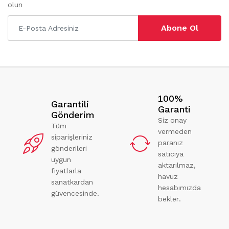
olun
Abone Ol
100%
Garantili
Garanti
Gönderim
Siz onay
Tüm
vermeden
siparişleriniz
paranız
gönderileri
satıcıya
uygun
aktarılmaz,
fiyatlarla
havuz
sanatkardan
hesabımızda
güvencesinde.
bekler.