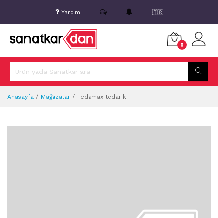
Yardım
🇹🇷
0
Anasayfa
Mağazalar
Tedamax tedarik