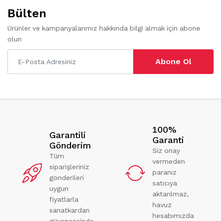
Bülten
Ürünler ve kampanyalarımız hakkında bilgi almak için abone
olun
Abone Ol
100%
Garantili
Garanti
Gönderim
Siz onay
Tüm
vermeden
siparişleriniz
paranız
gönderileri
satıcıya
uygun
aktarılmaz,
fiyatlarla
havuz
sanatkardan
hesabımızda
güvencesinde.