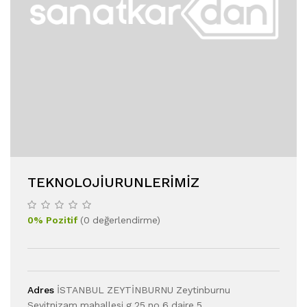
TEKNOLOJIURUNLERIMIZ
0
%
Pozitif
(
0
değerlendirme
)
Adres
İSTANBUL ZEYTİNBURNU Zeytinburnu
Seyitnizam mahallesi g.25 no.6 daire.5