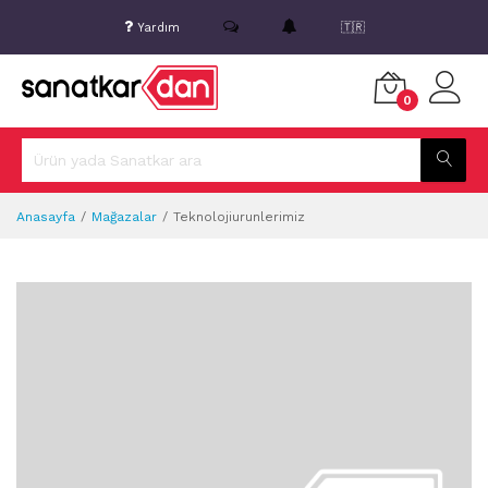
Yardım
🇹🇷
0
Anasayfa
Mağazalar
Teknolojiurunlerimiz