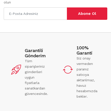
olun
Abone Ol
100%
Garantili
Garanti
Gönderim
Siz onay
Tüm
vermeden
siparişleriniz
paranız
gönderileri
satıcıya
uygun
aktarılmaz,
fiyatlarla
havuz
sanatkardan
hesabımızda
güvencesinde.
bekler.