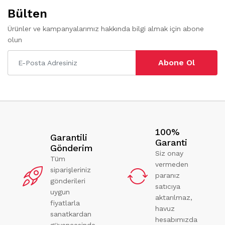
Bülten
Ürünler ve kampanyalarımız hakkında bilgi almak için abone
olun
Abone Ol
100%
Garantili
Garanti
Gönderim
Siz onay
Tüm
vermeden
siparişleriniz
paranız
gönderileri
satıcıya
uygun
aktarılmaz,
fiyatlarla
havuz
sanatkardan
hesabımızda
güvencesinde.