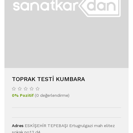
TOPRAK TESTİ KUMBARA
0
%
Pozitif
(
0
değerlendirme
)
Adres
ESKİŞEHİR TEPEBAŞI Ertugrulgazi mah elitez
sokak no12 d4