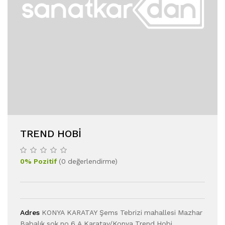
TREND HOBI
0
%
Pozitif
(
0
değerlendirme
)
Adres
KONYA KARATAY Şems Tebrizi mahallesi Mazhar
Babalık sok no 6 A Karatay/Konya Trend Hobi