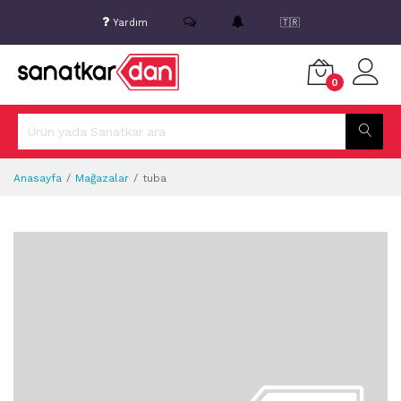
Yardım
🇹🇷
0
Anasayfa
Mağazalar
tuba