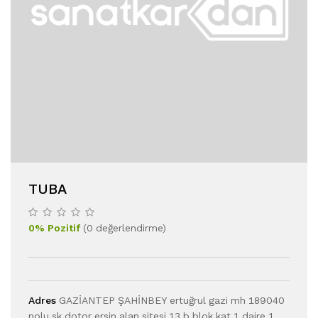
TUBA
0
%
Pozitif
(
0
değerlendirme
)
Adres
GAZİANTEP ŞAHİNBEY ertuğrul gazi mh 189040
nolu sk dotor ersin alan sitesi 13 b blok kat 1 daire 1