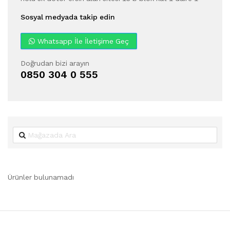
Sosyal medyada takip edin
Whatsapp İle İletişime Geç
Doğrudan bizi arayın
0850 304 0 555
Ürünler bulunamadı