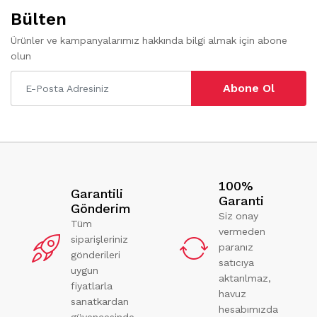
Bülten
Ürünler ve kampanyalarımız hakkında bilgi almak için abone
olun
Abone Ol
100%
Garantili
Garanti
Gönderim
Siz onay
Tüm
vermeden
siparişleriniz
paranız
gönderileri
satıcıya
uygun
aktarılmaz,
fiyatlarla
havuz
sanatkardan
hesabımızda
güvencesinde.