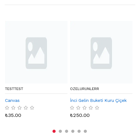
TESTTEST
OZELURUNLERR
BY
Canvas
İnci Gelin Buketi Kuru Çiçek
Eq
Ka
₺
35.00
₺
250.00
₺