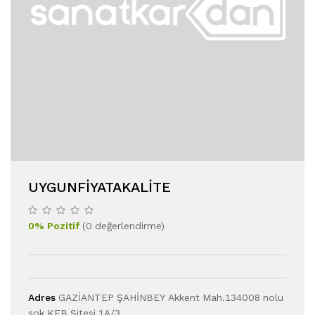
UYGUNFIYATAKALITE
0
%
Pozitif
(
0
değerlendirme
)
Adres
GAZİANTEP ŞAHİNBEY Akkent Mah.134008 nolu
sok.KFB Sitesi 1A/3