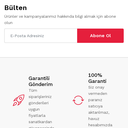
Bülten
Ürünler ve kampanyalarımız hakkında bilgi almak için abone
olun
Abone Ol
100%
Garantili
Garanti
Gönderim
Siz onay
Tüm
vermeden
siparişleriniz
paranız
gönderileri
satıcıya
uygun
aktarılmaz,
fiyatlarla
havuz
sanatkardan
hesabımızda
güvencesinde.