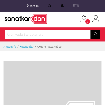
Yardım
🇹🇷
0
Anasayfa
Mağazalar
UygunFiyataKalite