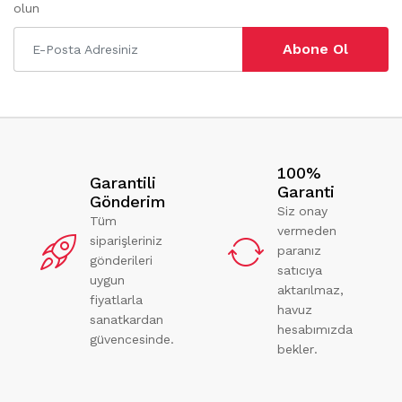
olun
Abone Ol
100%
Garantili
Garanti
Gönderim
Siz onay
Tüm
vermeden
siparişleriniz
paranız
gönderileri
satıcıya
uygun
aktarılmaz,
fiyatlarla
havuz
sanatkardan
hesabımızda
güvencesinde.
bekler.