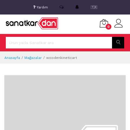
Yardım
🇹🇷
0
Anasayfa
Mağazalar
woodenkineticart