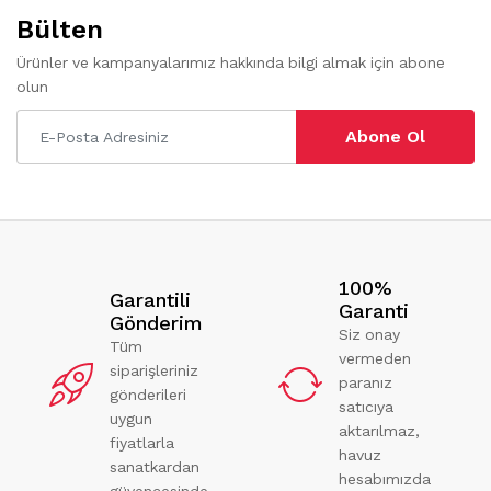
Bülten
Ürünler ve kampanyalarımız hakkında bilgi almak için abone
olun
Abone Ol
100%
Garantili
Garanti
Gönderim
Siz onay
Tüm
vermeden
siparişleriniz
paranız
gönderileri
satıcıya
uygun
aktarılmaz,
fiyatlarla
havuz
sanatkardan
hesabımızda
güvencesinde.