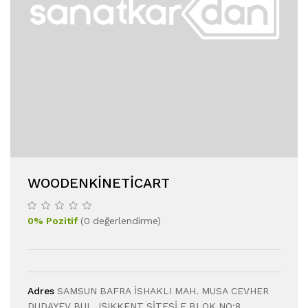
WOODENKINETICART
0
%
Pozitif
(
0
değerlendirme
)
Adres
SAMSUN BAFRA İSHAKLI MAH. MUSA CEVHER
DUDAYEV BUL. IŞIKKENT SİTESİ E BLOK NO:8