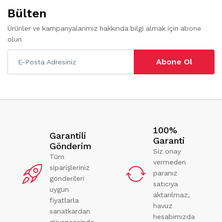
Bülten
Ürünler ve kampanyalarımız hakkında bilgi almak için abone
olun
Abone Ol
100%
Garantili
Garanti
Gönderim
Siz onay
Tüm
vermeden
siparişleriniz
paranız
gönderileri
satıcıya
uygun
aktarılmaz,
fiyatlarla
havuz
sanatkardan
hesabımızda
güvencesinde.