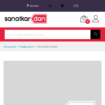
Yardım
🇹🇷
0
Anasayfa
Mağazalar
WorldWooden