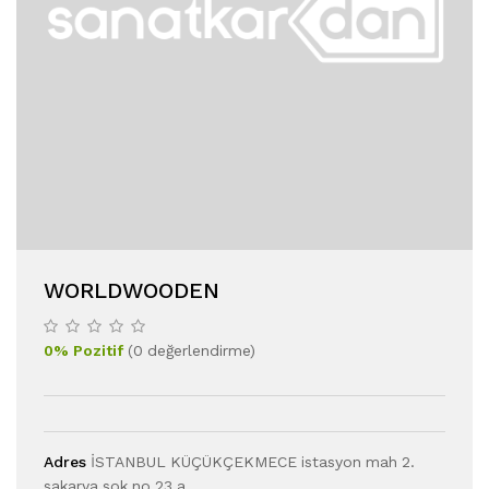
WORLDWOODEN
0
%
Pozitif
(
0
değerlendirme
)
Adres
İSTANBUL KÜÇÜKÇEKMECE istasyon mah 2.
sakarya sok no 23 a