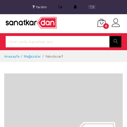
Yardım
🇹🇷
0
Anasayfa
Mağazalar
Yakutscarf