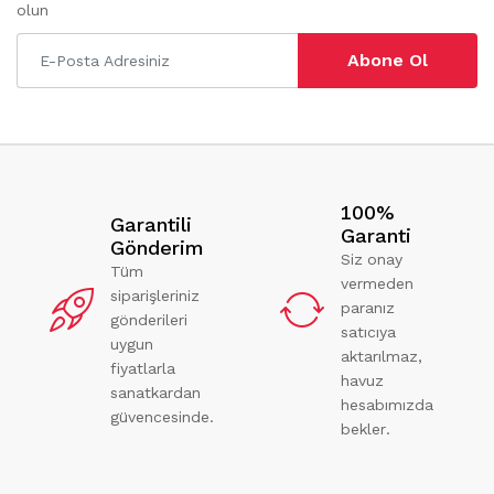
olun
Abone Ol
100%
Garantili
Garanti
Gönderim
Siz onay
Tüm
vermeden
siparişleriniz
paranız
gönderileri
satıcıya
uygun
aktarılmaz,
fiyatlarla
havuz
sanatkardan
hesabımızda
güvencesinde.
bekler.