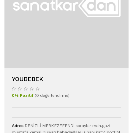
YOUBEBEK
0
%
Pozitif
(
0
değerlendirme
)
Adres
DENİZLİ MERKEZEFENDİ saraylar mah.gazi
mustafa kemal bulvarı.babadağlılar iş hanı.kat:4 no:124