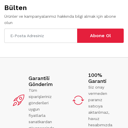
Bülten
Ürünler ve kampanyalarımız hakkında bilgi almak için abone
olun
Abone Ol
100%
Garantili
Garanti
Gönderim
Siz onay
Tüm
vermeden
siparişleriniz
paranız
gönderileri
satıcıya
uygun
aktarılmaz,
fiyatlarla
havuz
sanatkardan
hesabımızda
güvencesinde.