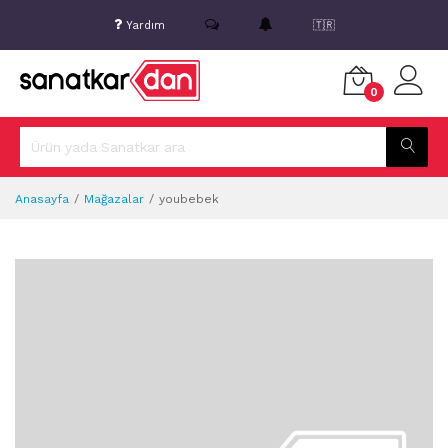
Yardım
🇹🇷
0
Anasayfa
Mağazalar
youbebek