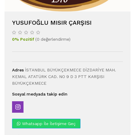
YUSUFOĞLU MISIR ÇARŞISI
0
%
Pozitif
(
0
değerlendirme
)
Adres
İSTANBUL BÜYÜKÇEKMECE DİZDARİYE MAH.
KEMAL ATATÜRK CAD. NO 9 D 3 PTT KARŞISI
BÜYÜKÇEKMECE
Sosyal medyada takip edin
Whatsapp İle İletişime Geç