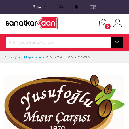
Yardım
🇹🇷
0
Anasayfa
Mağazalar
YUSUFOĞLU MISIR ÇARŞISI