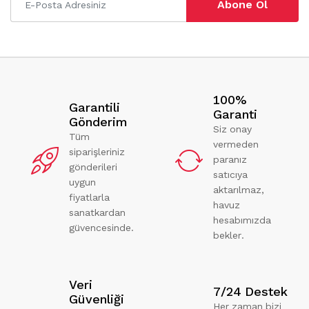
Abone Ol
100%
Garantili
Garanti
Gönderim
Siz onay
Tüm
vermeden
siparişleriniz
paranız
gönderileri
satıcıya
uygun
aktarılmaz,
fiyatlarla
havuz
sanatkardan
hesabımızda
güvencesinde.
bekler.
Veri
7/24 Destek
Güvenliği
Her zaman bizi