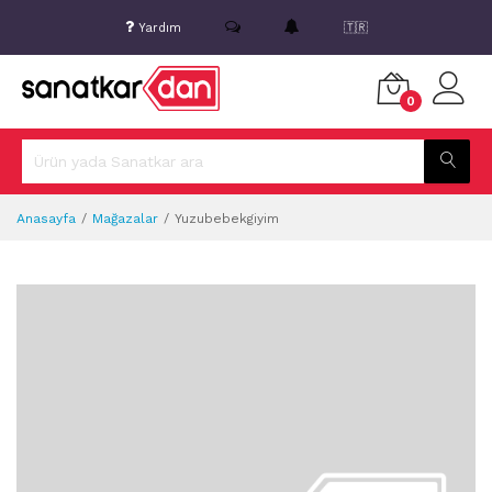
Yardım
🇹🇷
0
Anasayfa
Mağazalar
Yuzubebekgiyim