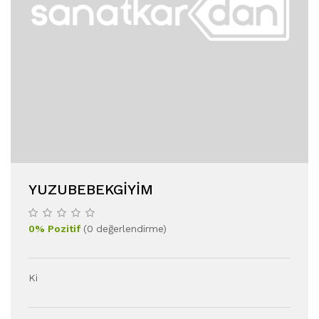
YUZUBEBEKGIYIM
0
%
Pozitif
(
0
değerlendirme
)
Ki