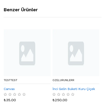
Benzer Ürünler
TESTTEST
OZELURUNLERR
BY
Canvas
İnci Gelin Buketi Kuru Çiçek
Eq
Ka
₺
35.00
₺
250.00
₺