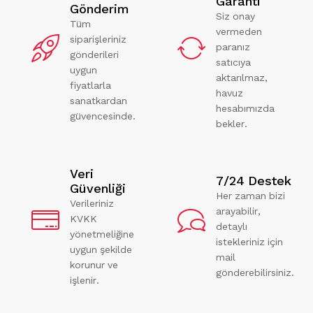
Garanti
Gönderim
Siz onay
Tüm
vermeden
siparişleriniz
paranız
gönderileri
satıcıya
uygun
aktarılmaz,
fiyatlarla
havuz
sanatkardan
hesabımızda
güvencesinde.
bekler.
Veri
7/24 Destek
Güvenliği
Her zaman bizi
Verileriniz
arayabilir,
KVKK
detaylı
yönetmeliğine
istekleriniz için
uygun şekilde
mail
korunur ve
gönderebilirsiniz.
işlenir.