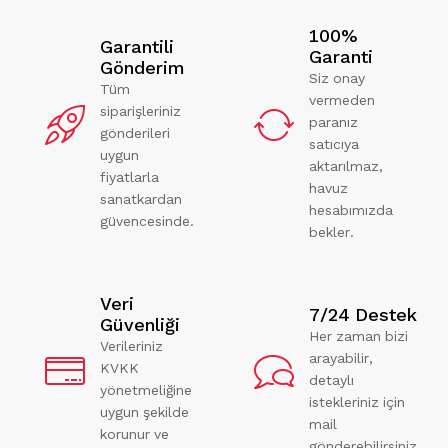
100%
Garantili
Garanti
Gönderim
Siz onay
Tüm
vermeden
siparişleriniz
paranız
gönderileri
satıcıya
uygun
aktarılmaz,
fiyatlarla
havuz
sanatkardan
hesabımızda
güvencesinde.
bekler.
Veri
7/24 Destek
Güvenliği
Her zaman bizi
Verileriniz
arayabilir,
KVKK
detaylı
yönetmeliğine
istekleriniz için
uygun şekilde
mail
korunur ve
gönderebilirsiniz.