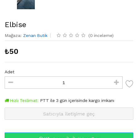
Elbise
Mağaza
:
Zenan Butik
(
0
inceleme
)
₺
50
Adet
Hızlı Teslimat:
PTT
ile
3
gün içerisinde kargo imkanı
Satıcıyla iletişime geç