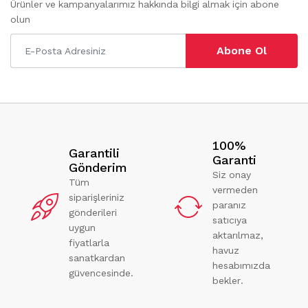
Ürünler ve kampanyalarımız hakkında bilgi almak için abone
olun
Abone Ol
100%
Garantili
Garanti
Gönderim
Siz onay
Tüm
vermeden
siparişleriniz
paranız
gönderileri
satıcıya
uygun
aktarılmaz,
fiyatlarla
havuz
sanatkardan
hesabımızda
güvencesinde.
bekler.