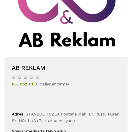
AB REKLAM
0
%
Pozitif
(
0
değerlendirme
)
Adres
İSTANBUL TUZLA Postane Mah. Dr. Rüştü Nuran
Sk. NO: 14/A (7art akademi yanı)
Sosyal medyada takip edin