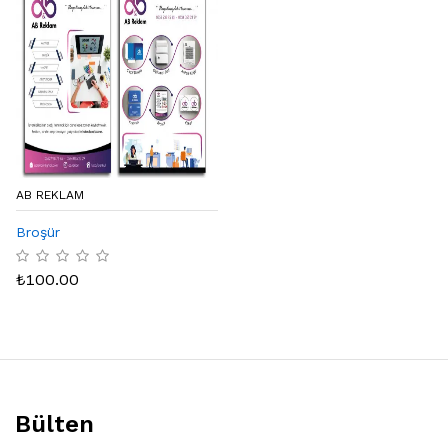
AB REKLAM
Broşür
₺
100.00
Bülten