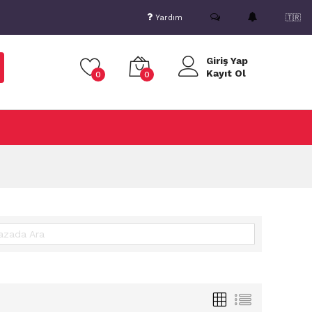
Yardım
🇹🇷
Giriş Yap
Kayıt Ol
0
0