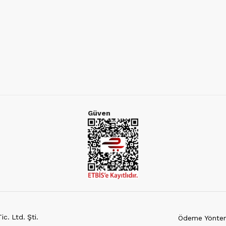
Güven
c. Ltd. Şti.
Ödeme Yöntem