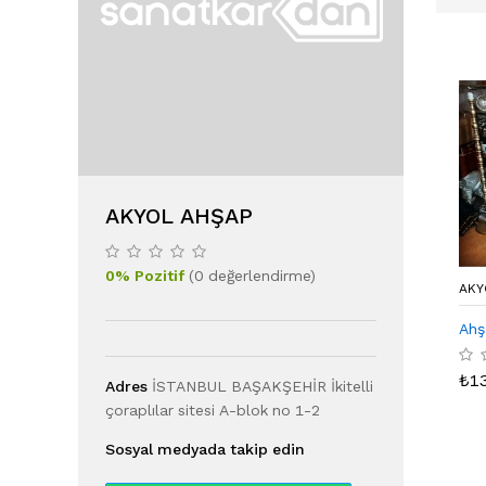
AKYOL AHŞAP
0
%
Pozitif
(
0
değerlendirme
)
AKY
Ahş
₺
1
Adres
İSTANBUL BAŞAKŞEHİR İkitelli
çoraplılar sitesi A-blok no 1-2
Sosyal medyada takip edin