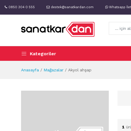
0850 304 0 555
destek@sanatkardan.com
Whatsapp İle
Kategoriler
Anasayfa
Mağazalar
Akyol ahşap
1
ür