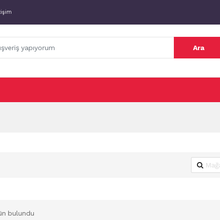
tişim
Ara
ün bulundu