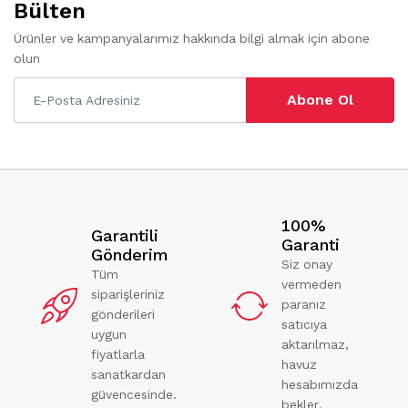
Bülten
Ürünler ve kampanyalarımız hakkında bilgi almak için abone
olun
Abone Ol
100%
Garantili
Garanti
Gönderim
Siz onay
Tüm
vermeden
siparişleriniz
paranız
gönderileri
satıcıya
uygun
aktarılmaz,
fiyatlarla
havuz
sanatkardan
hesabımızda
güvencesinde.
bekler.