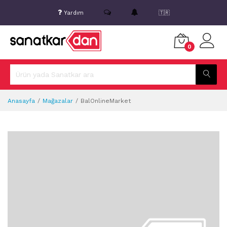
Yardım
🇹🇷
0
Anasayfa
Mağazalar
BalOnlineMarket