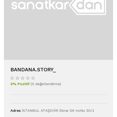
BANDANA.STORY_
0
%
Pozitif
(
0
değerlendirme
)
Adres
İSTANBUL ATAŞEHİR Ebrar SK noNo 30/1