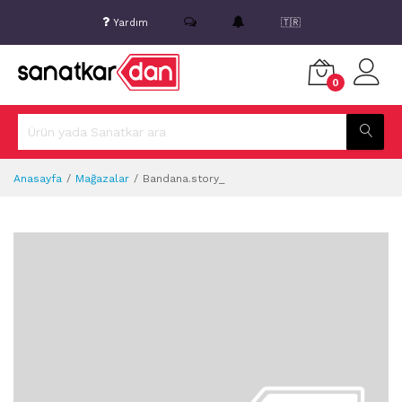
Yardım
🇹🇷
0
Anasayfa
Mağazalar
Bandana.story_