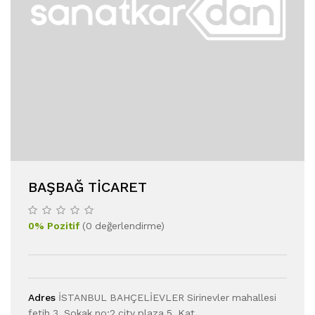
BAŞBAĞ TICARET
0
%
Pozitif
(
0
değerlendirme
)
Adres
İSTANBUL BAHÇELİEVLER Sirinevler mahallesi
fetih 3. Sokak no:2 city plaza 5. Kat