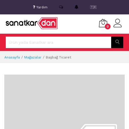
Yardım
🇹🇷
0
Anasayfa
Mağazalar
Başbağ Ticaret