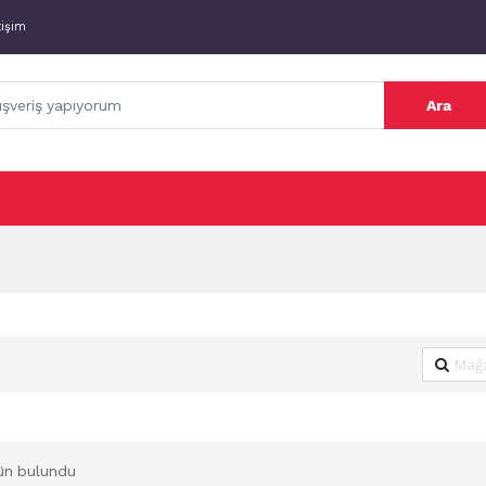
tişim
Ara
ün bulundu