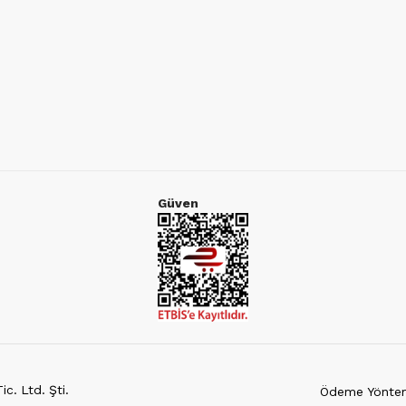
Güven
c. Ltd. Şti.
Ödeme Yöntem