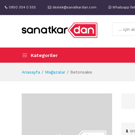
0850 304 0 555
destek@sanatkardan.com
Whatsapp İle
Kategoriler
Anasayfa
Mağazalar
Betonsaksı
1
ür