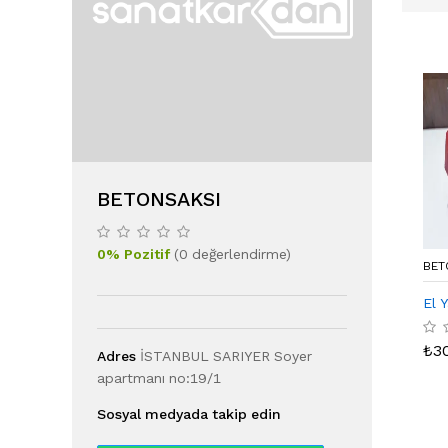
BETONSAKSI
0
%
Pozitif
(
0
değerlendirme
)
BET
El 
₺
3
Adres
İSTANBUL SARIYER Soyer
apartmanı no:19/1
Sosyal medyada takip edin