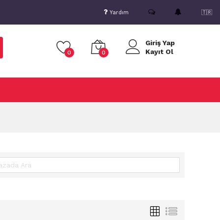
Yardım
🇹🇷
Giriş Yap
Kayıt Ol
0
0