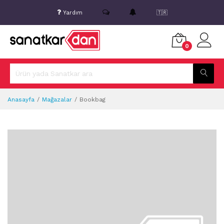
Yardım
🇹🇷
0
Anasayfa
Mağazalar
Bookbag