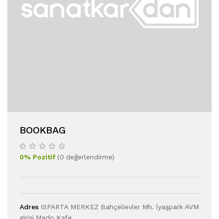
BOOKBAG
0
%
Pozitif
(
0
değerlendirme
)
Adres
ISPARTA MERKEZ Bahçelievler Mh. İyaşpark AVM
girişi Mado Kafe