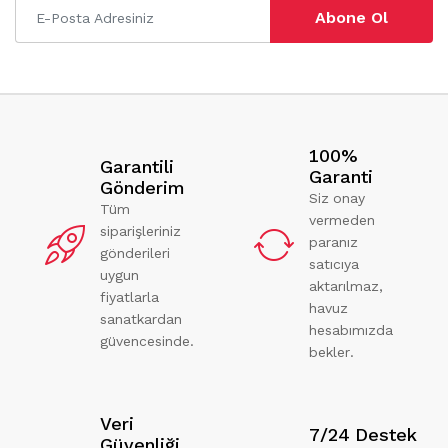
Abone Ol
100%
Garantili
Garanti
Gönderim
Siz onay
Tüm
vermeden
siparişleriniz
paranız
gönderileri
satıcıya
uygun
aktarılmaz,
fiyatlarla
havuz
sanatkardan
hesabımızda
güvencesinde.
bekler.
Veri
7/24 Destek
Güvenliği