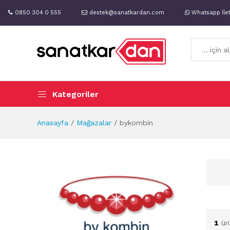
0850 304 0 555
destek@sanatkardan.com
Whatsapp İle
Kategoriler
Anasayfa
Mağazalar
bykombin
1
ür