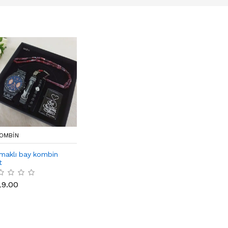
OMBIN
maklı bay kombin
t
19.00