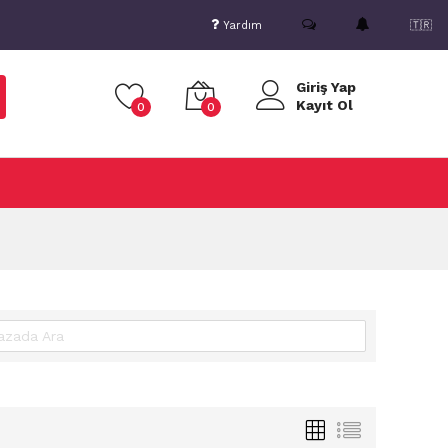
Yardım
🇹🇷
Giriş Yap
Kayıt Ol
0
0