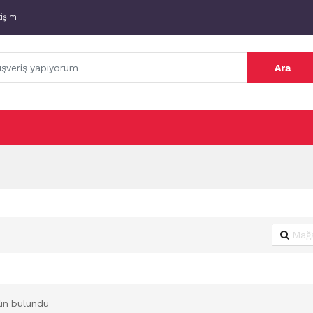
tişim
Ara
ün bulundu