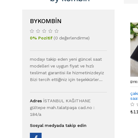
BYKOMBIN
0
%
Pozitif
(
0
değerlendirme
)
modayı takip eden yeni güncel saat
modelleri ve uygun fiyat ve hızlı
teslimat garantisi ile hizmetinizdeyiz
Bizi tercih ettiğiniz için teşekkürler...
BYK
çak
saa
Adres
İSTANBUL KAĞITHANE
gültepe mah.talatpaşa cad.no :
₺
1
184/a
Sosyal medyada takip edin